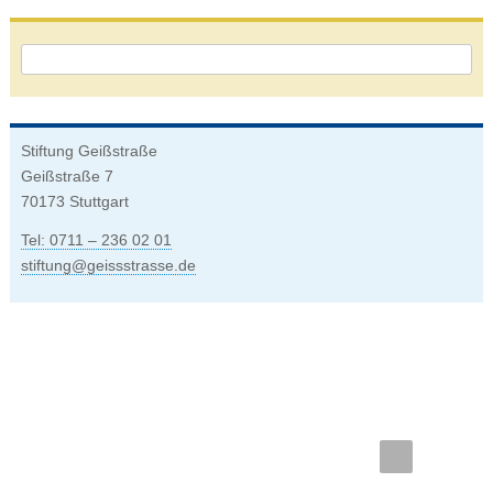
OK
Stiftung Geißstraße
Geißstraße 7
70173 Stuttgart
Tel: 0711 – 236 02 01
stiftung
@
geissstrasse.de
Bleiben
Sie
dran
und
abonnieren
unseren
Facebook
Wikipedi
Newsletter