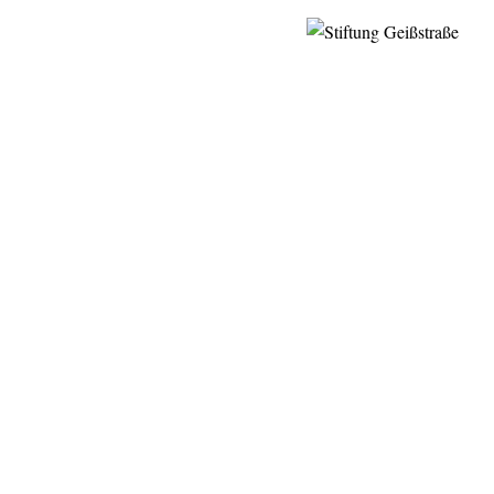
Nachruf: Hermann Glaser: “Ach!”
20. JUNI 2018
Leben und Wirken eines Kulturbürgers:
Bürgerrecht Kultur
Stiftung Geißstraße trauert um Hermann
Glaser
© Dori
Hermann Glaser, der langjährige Nürnberger Kulturdezernent, der
kritische Kultur- und Schulpolitiker, der Publizist und Verfasser von