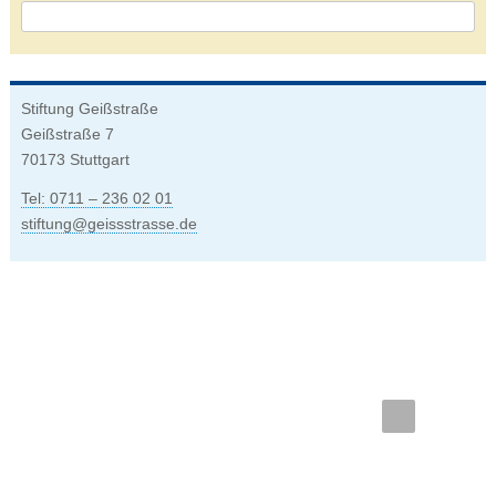
OK
Stiftung Geißstraße
Geißstraße 7
70173 Stuttgart
Tel: 0711 – 236 02 01
stiftung
@
geissstrasse.de
Bleiben
Sie
dran
und
abonnieren
unseren
Facebook
Wikipedi
Newsletter